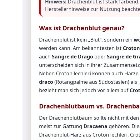
Hinweis:
Drachenblut ist stark färbend
Herstellerhinweise zur Nutzung beachte
Was ist Drachenblut genau?
Drachenblut ist kein „Blut“, sondern ein
we
werden kann. Am bekanntesten ist
Croton
auch
Sangre de Drago
oder
Sangre de Gr
unterscheiden sich in ihrer Zusammenset
Neben Croton lechleri können auch Harze
draco
(Rotangpalme aus Südostasien) als 
bezieht man sich jedoch vor allem auf
Crot
Drachenblutbaum vs. Drachenb
Der Drachenblutbaum sollte nicht mit de
meist zur Gattung
Dracaena
gehören. Dies
Drachenblut-Harz aus Croton lechleri. Crot