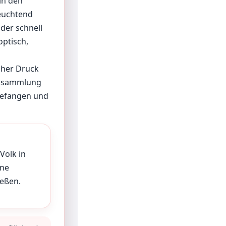
in den
leuchtend
der schnell
optisch,
oher Druck
ldsammlung
fgefangen und
Volk in
hne
ießen.