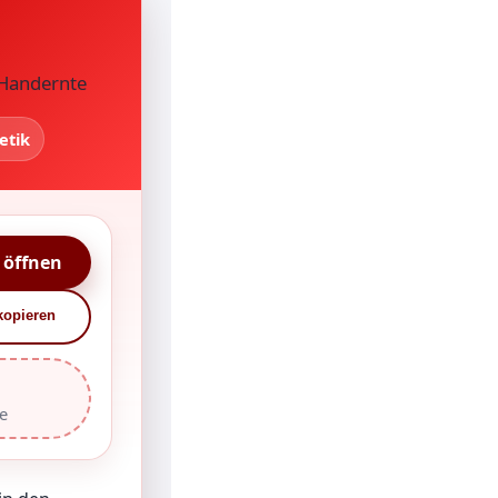
 Handernte
etik
 öffnen
kopieren
e