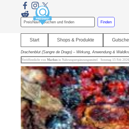
Direkt zum Seiteninhalt
Finden
Start
Shops & Produkte
Gutsche
Drachenblut (Sangre de Drago) – Wirkung, Anwendung & Waldkra
Veröffentlicht von
Markus
in
Nahrungsergänzungsmittel
· Sonntag 15 Feb 202