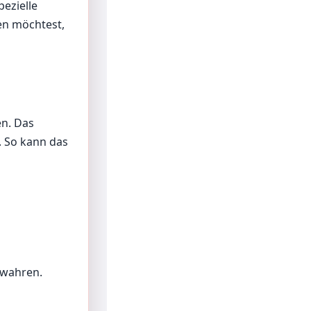
spezielle
en möchtest,
en. Das
. So kann das
ewahren.