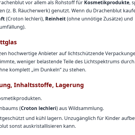
achenblut vor allem als Rohstoff für
Kosmetikprodukte
, 
n (z. B. Räucherwerk) genutzt. Wenn du Drachenblut kauf
ft
(Croton lechleri),
Reinheit
(ohne unnötige Zusätze) und
umfällung).
ttglas
etzen hochwertige Anbieter auf lichtschützende Verpackung
timmte, weniger belastende Teile des Lichtspektrums durch
ohne komplett „im Dunkeln“ zu stehen.
ng, Inhaltsstoffe, Lagerung
osmetikprodukten.
nbaums (
Croton lechleri
) aus Wildsammlung.
htgeschützt und kühl lagern. Unzugänglich für Kinder aufb
lut sonst auskristallisieren kann.