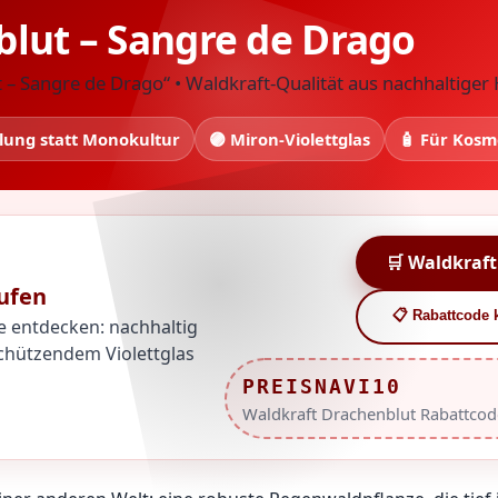
lut – Sangre de Drago
– Sangre de Drago“ • Waldkraft-Qualität aus nachhaltiger
lung statt Monokultur
🟣 Miron-Violettglas
🧴 Für Kosm
🛒 Waldkraft
ufen
📋 Rabattcode 
e entdecken: nachhaltig
chützendem Violettglas
PREISNAVI10
Waldkraft Drachenblut Rabattcod