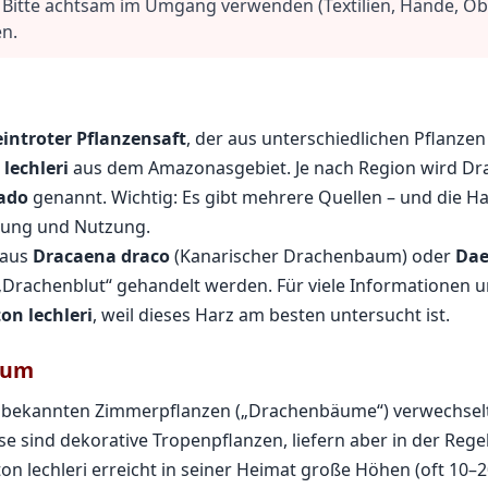
. Bitte achtsam im Umgang verwenden (Textilien, Hände, Ob
n.
introter Pflanzensaft
, der aus unterschiedlichen Pflanz
 lechleri
aus dem Amazonasgebiet. Je nach Region wird Dr
ado
genannt. Wichtig: Es gibt mehrere Quellen – und die H
zung und Nutzung.
 aus
Dracaena draco
(Kanarischer Drachenbaum) oder
Da
„Drachenblut“ gehandelt werden. Für viele Informationen 
on lechleri
, weil dieses Harz am besten untersucht ist.
aum
n bekannten Zimmerpflanzen („Drachenbäume“) verwechselt
e sind dekorative Tropenpflanzen, liefern aber in der Regel
on lechleri erreicht in seiner Heimat große Höhen (oft 10–