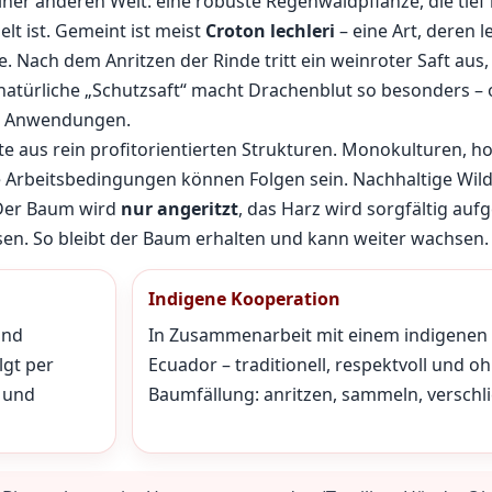
ner anderen Welt: eine robuste Regenwaldpflanze, die tief 
t ist. Gemeint ist meist
Croton lechleri
– eine Art, deren 
 Nach dem Anritzen der Rinde tritt ein weinroter Saft aus, 
 natürliche „Schutzsaft“ macht Drachenblut so besonders – 
ene Anwendungen.
e aus rein profitorientierten Strukturen. Monokulturen, h
e Arbeitsbedingungen können Folgen sein. Nachhaltige Wi
Der Baum wird
nur angeritzt
, das Harz wird sorgfältig au
en. So bleibt der Baum erhalten und kann weiter wachsen.
Indigene Kooperation
und
In Zusammenarbeit mit einem indigenen 
lgt per
Ecuador – traditionell, respektvoll und o
t und
Baumfällung: anritzen, sammeln, verschl