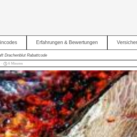
Menü überspringen
incodes
Erfahrungen & Bewertungen
Versiche
▼
▼
ft Drachenblut Rabattcode
6 ·
6 Minuten