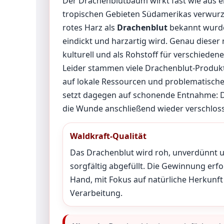
Der Drachenblutbaum wirkt fast wie aus ei
tropischen Gebieten Südamerikas verwurzel
rotes Harz als
Drachenblut
bekannt wurde.
eindickt und harzartig wird. Genau dieser
kulturell und als Rohstoff für verschied
Leider stammen viele Drachenblut-Produkt
auf lokale Ressourcen und problematisch
setzt dagegen auf schonende Entnahme: 
die Wunde anschließend wieder verschloss
Waldkraft-Qualität
Das Drachenblut wird roh, unverdünnt 
sorgfältig abgefüllt. Die Gewinnung erfo
Hand, mit Fokus auf natürliche Herkunf
Verarbeitung.