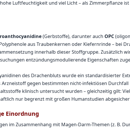
he Luftfeuchtigkeit und viel Licht – als Zimmerpflanze ist 
roanthocyanidine
(Gerbstoffe), darunter auch
OPC
(oligo
 Polyphenole aus Traubenkernen oder Kiefernrinde – bei D
sammensetzung innerhalb dieser Stoffgruppe. Zusätzlich wi
tersuchungen entzündungsmodulierende Eigenschaften zug
anidinen des Drachenbluts wurde ein standardisierter Ext
ls Arzneistoff gegen bestimmten nicht-infektiösen Durchfall
altsstoffe klinisch untersucht wurden – gleichzeitig gilt: Vie
aftlich nur begrenzt mit großen Humanstudien abgesicher
ge Einordnung
gen im Zusammenhang mit Magen-Darm-Themen (z. B. Durc