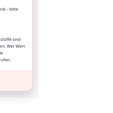
d – bitte
stoffe sind
ert. Wer Wert
de
rufen.