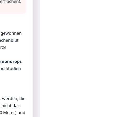
erflächen).
en gewonnen
achenblut
arze
emonorops
und Studien
 werden, die
 nicht das
20 Meter) und