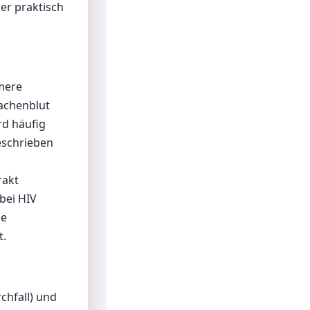
er praktisch
mere
rachenblut
rd häufig
eschrieben
rakt
 bei HIV
le
t.
hfall) und