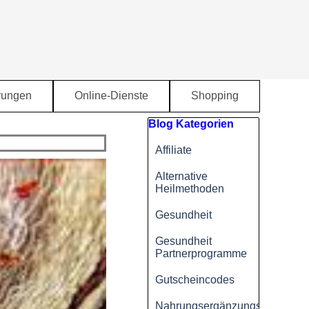
rungen
Online-Dienste
Shopping
▼
▼
▼
Block überspringen Blog Kategori
Blog Kategorien
Affiliate
Alternative
Heilmethoden
Gesundheit
Gesundheit
Partnerprogramme
Gutscheincodes
Nahrungsergänzungsmittel