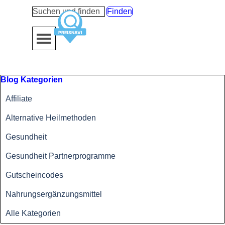
Direkt zum Seiteninhalt
Finden
Menü überspringen
Block überspringen Blog Kategorien
Blog Kategorien
Affiliate
Alternative Heilmethoden
Gesundheit
Gesundheit Partnerprogramme
Gutscheincodes
Nahrungsergänzungsmittel
Alle Kategorien