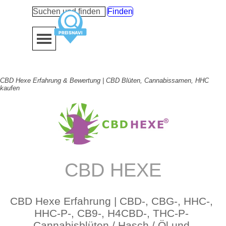
Direkt zum Seiteninhalt
Finden
Menü überspringen
CBD Hexe Erfahrung & Bewertung | CBD Blüten, Cannabissamen, HHC
kaufen
CBD HEXE
CBD Hexe Erfahrung | CBD-, CBG-, HHC-, 
HHC-P-, CB9-, H4CBD-, THC-P- 
Cannabisblüten / Hasch / Öl und 