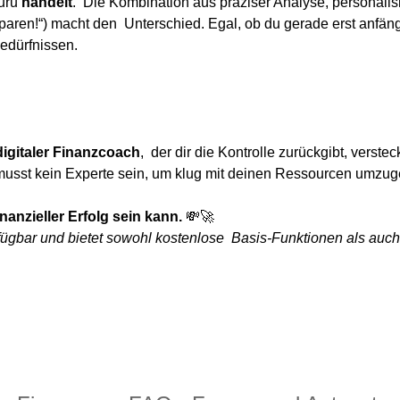
guru
handelt
. Die Kombination aus präziser Analyse, personalis
paren!“) macht den Unterschied. Egal, ob du gerade erst anfäng
Bedürfnissen.
digitaler Finanzcoach
, der dir die Kontrolle zurückgibt, verste
 Du musst kein Experte sein, um klug mit deinen Ressourcen umz
nanzieller Erfolg sein kann.
💸🚀
rfügbar und bietet sowohl kostenlose Basis-Funktionen als auch