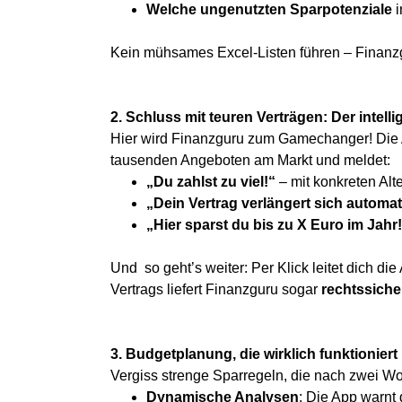
Welche ungenutzten Sparpotenziale
i
Kein mühsames Excel-Listen führen – Finanzg
2. Schluss mit teuren Verträgen: Der intell
Hier wird Finanzguru zum Gamechanger! Die 
tausenden Angeboten am Markt und meldet:
„Du zahlst zu viel!“
– mit konkreten Alt
„Dein Vertrag verlängert sich automat
„Hier sparst du bis zu X Euro im Jahr
Und so geht’s weiter: Per Klick leitet dich 
Vertrags liefert Finanzguru sogar
rechtssiche
3. Budgetplanung, die wirklich funktioniert
Vergiss strenge Sparregeln, die nach zwei Woc
Dynamische Analysen
: Die App warnt