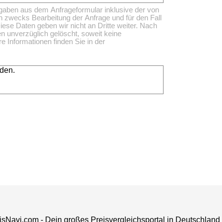
ngaben aus dem Anfrageformular inklusive der von
h zwecks Bearbeitung der Anfrage und für den Fall
ese Daten geben wir nicht an Dritte weiter. Nach
n unverzüglich gelöscht, soweit keine
 Informationen finden Sie in der
nden.
isNavi.com - Dein großes
Preisvergleichsportal
in Deutschland