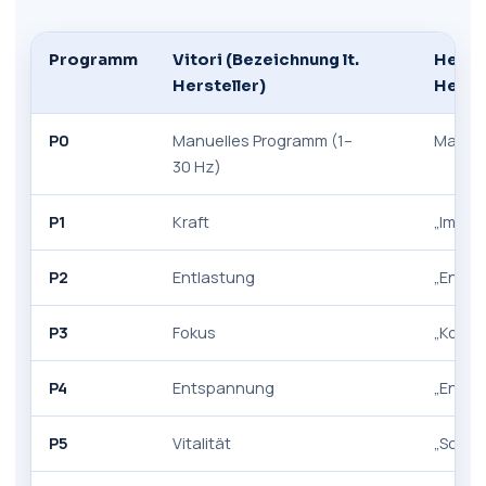
Programm
Vitori (Bezeichnung lt.
Healym
Hersteller)
Herste
P0
Manuelles Programm (1–
Manuel
30 Hz)
P1
Kraft
„Immu
P2
Entlastung
„Entgi
P3
Fokus
„Konze
P4
Entspannung
„Entsp
P5
Vitalität
„Schm