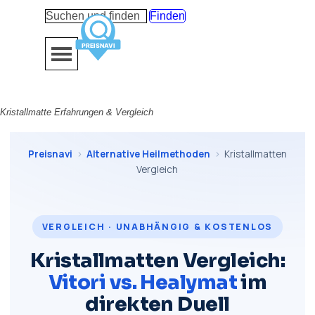
Direkt zum Seiteninhalt
Finden
Menü überspringen
Kristallmatte Erfahrungen & Vergleich
Preisnavi
›
Alternative Heilmethoden
›
Kristallmatten
Vergleich
VERGLEICH · UNABHÄNGIG & KOSTENLOS
Kristallmatten Vergleich:
Vitori vs. Healymat
im
direkten Duell