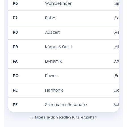
P6
Wohlbefinden
„Binde
P7
Ruhe
„Schlaf
P8
Auszeit
„Regen
P9
Körper & Geist
„Allge
PA
Dynamik
„Musk
PC
Power
„Energ
PE
Harmonie
„Schwi
PF
Schumann-Resonanz
Schum
↔️ Tabelle seitlich scrollen für alle Spalten