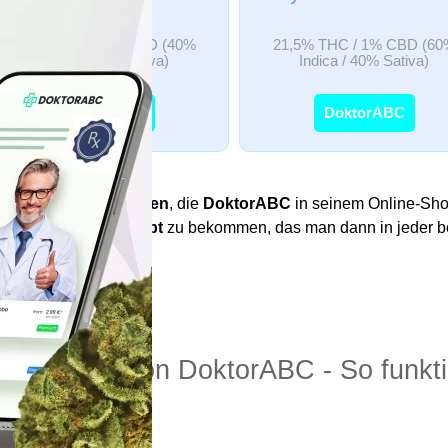
16,5% THC / 1% CBD (40%
21,5% THC / 1% CBD (60
Indica / 60% Sativa)
Indica / 40% Sativa)
DoktorABC
DoktorABC
nische Cannabissorten
, die
DoktorABC
in seinem Online-Shop
nur ein
Cannabisrezept
zu bekommen, das man dann in jeder be
bisrezept von DoktorABC - So funktio