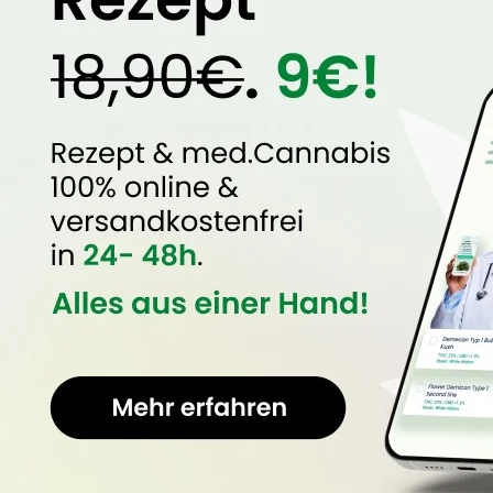
23% THC / 1% CBD (Indica
dominant)
DoktorABC
Dies sind nur einige wenige
medizi
Natürlich ist es auch möglich, 
Canna