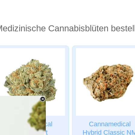
edizinische Cannabisblüten bestel
Cannamedical
Cannamedical
Sative light
Hybrid Classic N