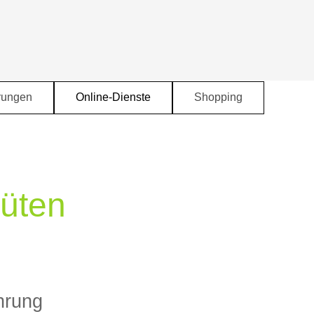
rungen
Online-Dienste
Shopping
▼
▼
▼
üten 
hrung