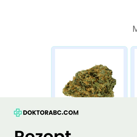
M
Avaay Critical Kush
23/1