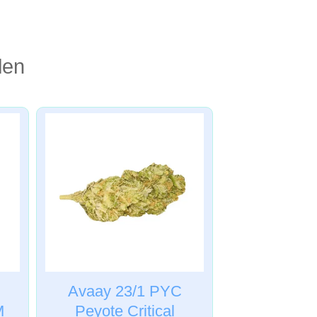
len
Avaay 23/1 PYC
M
Peyote Critical