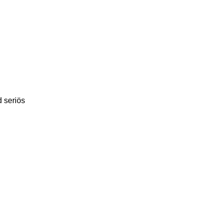
d seriös
n