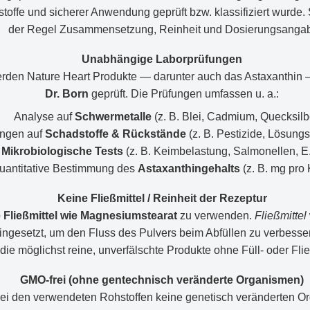
toffe und sicherer Anwendung geprüft bzw. klassifiziert wurde. 
der Regel Zusammensetzung, Reinheit und Dosierungsanga
Unabhängige Laborprüfungen
erden Nature Heart Produkte — darunter auch das Astaxanthin
Dr. Born
geprüft. Die Prüfungen umfassen u. a.:
Analyse auf
Schwermetalle
(z. B. Blei, Cadmium, Quecksilb
ngen auf
Schadstoffe & Rückstände
(z. B. Pestizide, Lösungs
Mikrobiologische Tests
(z. B. Keimbelastung, Salmonellen, E.
uantitative Bestimmung des
Astaxanthingehalts
(z. B. mg pro
Keine Fließmittel / Reinheit der Rezeptur
 Fließmittel wie Magnesiumstearat
zu verwenden.
Fließmittel
ngesetzt, um den Fluss des Pulvers beim Abfüllen zu verbessern.
die möglichst reine, unverfälschte Produkte ohne Füll- oder Fli
GMO-frei (ohne gentechnisch veränderte Organismen)
ei den verwendeten Rohstoffen keine genetisch veränderten O