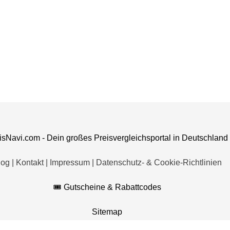
isNavi.com - Dein großes
Preisvergleichsportal
in Deutschland
log
|
Kontakt
|
Impressum
|
Datenschutz- & Cookie-Richtlinien
🎟️ Gutscheine & Rabattcodes
Sitemap
2025 Preisnavi.com - Alle Rechte vorbehalten