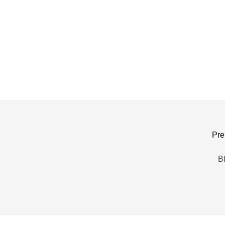
Pre
B
Zurück zum Seiteninhalt